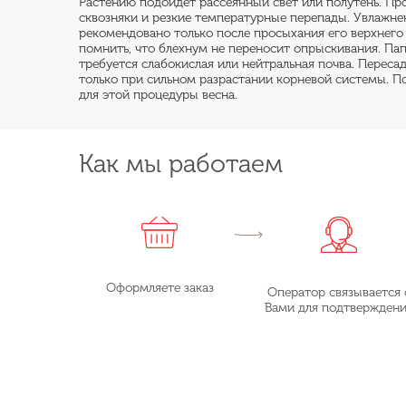
Растению подойдет рассеянный свет или полутень. П
сквозняки и резкие температурные перепады. Увлажне
рекомендовано только после просыхания его верхнего
помнить, что блехнум не переносит опрыскивания. Па
требуется слабокислая или нейтральная почва. Переса
только при сильном разрастании корневой системы. 
для этой процедуры весна.
Как мы работаем
Оформляете заказ
Оператор связывается 
Вами для подтвержден