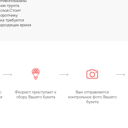
ротивопоказаны
ние грунта
 слоя.Стоит
поротнику
дка требуется
Подходящее время
с
Флорист приступает к
Вам отправляется
ия
сбору Вашего букета
контрольное фото Вашего
букета