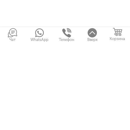
Корзина
Чат
WhatsApp
Телефон
Вверх
Войти в Личный кабинет
Букеты
Подарки
Свадебная флористика
+7 (951) 487 01 93
© 2026
НАША КОМАНДА
О НАС