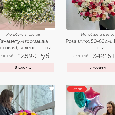
Монобукеты цветов
Монобукеты цветов
Танацетум (ромашка
Роза микс 50-60см, 
стовая), зелень, лента
лента
12592 Руб
34216 
5740 Руб
42770 Руб
В корзину
В корзину
Выгодно