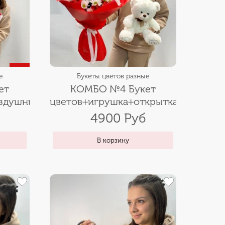
е
Букеты цветов разные
ет
КОМБО №4 Букет
оздушные
цветов+игрушка+открытка
а
4900 Руб
В корзину