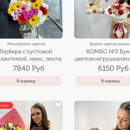
Монобукеты цветов
Букеты цветов разны
Гербера с кустовой
КОМБО №3 Бук
зантемой, микс, лента
цветов+игрушка+в
шары+открытк
7840 Руб
6150 Руб
В корзину
В корзину
годно