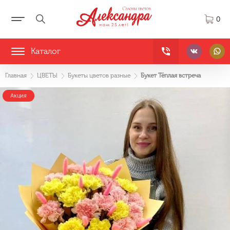
0
Каталог
Главная
ЦВЕТЫ
Букеты цветов разные
Букет Тёплая встреча
Акция
Акция
Акция
Акция
Акция