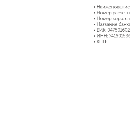
• Наименовани
• Номер расчет
• Номер корр. с
• Название ба
• БИК: 047501602
• ИНН: 74150153
• КПП: -