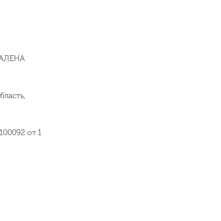
 АЛЕНА
бласть,
00092 от 1