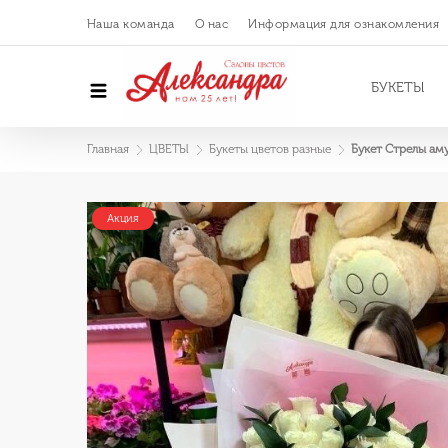
Наша команда
О нас
Информация для ознакомления
БУКЕТЫ
Главная
ЦВЕТЫ
Букеты цветов разные
Букет Стрелы ам
Акция