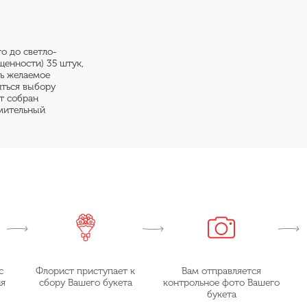
го до светло-
щенности) 35 штук,
ть желаемое
иться выбору
ет собран
мительный
с
Флорист приступает к
Вам отправляется
ия
сбору Вашего букета
контрольное фото Вашего
букета