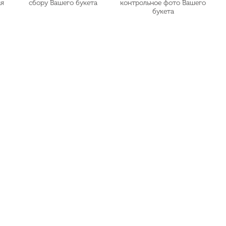
ия
сбору Вашего букета
контрольное фото Вашего
букета