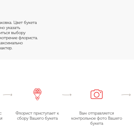
аковка. Цвет букета
но указать
риться выбору
мотрение флориста.
максимально
актер.
с
Флорист приступает к
Вам отправляется
ия
сбору Вашего букета
контрольное фото Вашего
букета