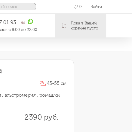
0
Войти
7 01 93
Пока в Вашей
корзине пусто
зов с 8:00 до 22:00
а
45-55 см
 ,
альстромерия ,
ромашки
2390 руб.