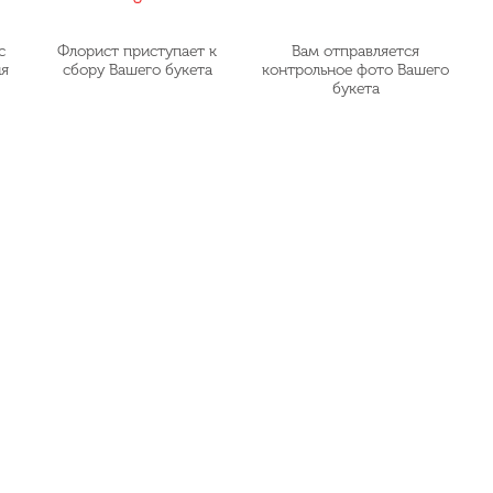
с
Флорист приступает к
Вам отправляется
ия
сбору Вашего букета
контрольное фото Вашего
букета