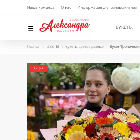
Наша команда
О нас
Информация для ознакомления
БУКЕТЫ
Главная
ЦВЕТЫ
Букеты цветов разные
Букет Тропическ
Акция
Акция
Акция
Акция
Акция
Акция
Акция