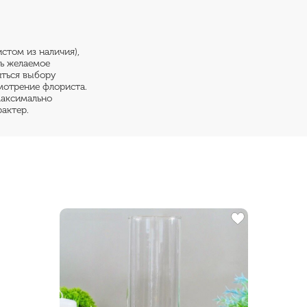
стом из наличия),
ть желаемое
иться выбору
мотрение флориста.
максимально
актер.