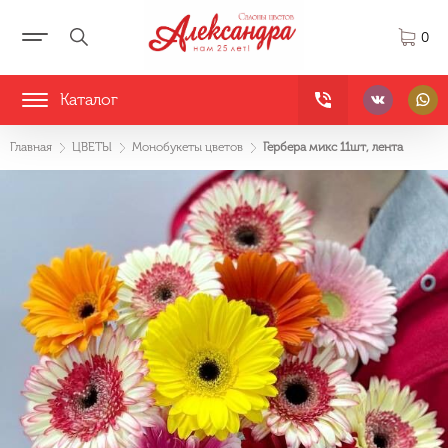
0
Каталог
Главная
ЦВЕТЫ
Монобукеты цветов
Гербера микс 11шт, лента