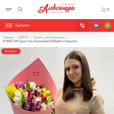
0
Каталог
Главная
ЦВЕТЫ
Букеты цветов разные
КОМБО №1 Букет Альстромерий+Raffaello+открытка
Выгодно
Выгодно
Выгодно
Выгодно