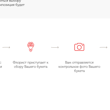
риться выбору
мпозиция будет
с
Флорист приступает к
Вам отправляется
ия
сбору Вашего букета
контрольное фото Вашего
букета