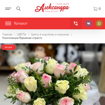
0
Каталог
Главная
ЦВЕТЫ
Цветы в коробках и корзинах
Композиция Взрывная страсть
Акция
Акция
Акция
Акция
Акция
Акция