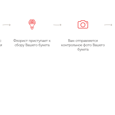
с
Флорист приступает к
Вам отправляется
ия
сбору Вашего букета
контрольное фото Вашего
букета