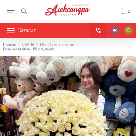
0
Каталог
Главная
ЦВЕТЫ
Монобукеты цветов
Роза белая 60см, 151 шт, лента