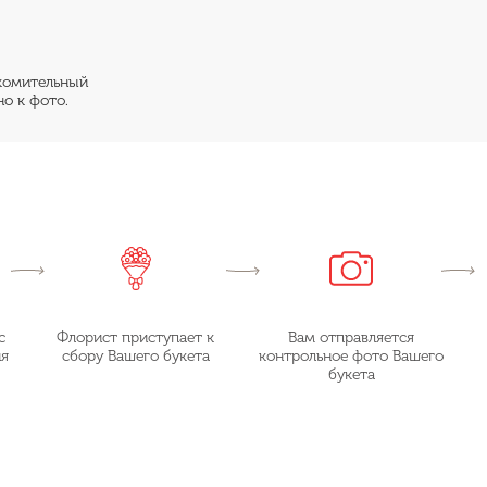
акомительный
о к фото.
с
Флорист приступает к
Вам отправляется
ия
сбору Вашего букета
контрольное фото Вашего
букета