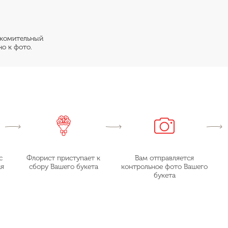
накомительный
о к фото.
с
Флорист приступает к
Вам отправляется
ия
сбору Вашего букета
контрольное фото Вашего
букета