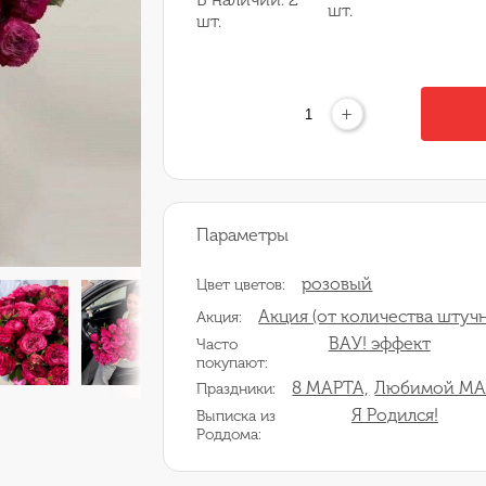
шт.
шт.
+
Параметры
розовый
Цвет цветов:
Акция (от количества штучн
Акция:
ВАУ! эффект
Часто
покупают:
8 МАРТА,
Любимой М
Праздники:
Я Родился!
Выписка из
Роддома: