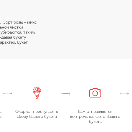
. Сорт розы - микс.
льной чистки
е убираются, таким
идавая букету
арактер. Букет
с
Флорист приступает к
Вам отправляется
ия
сбору Вашего букета
контрольное фото Вашего
букета