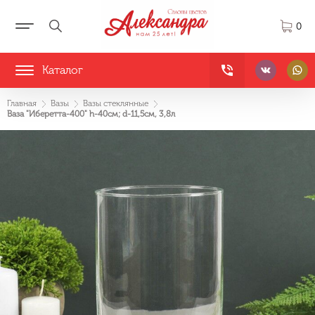
0
Каталог
Главная
Вазы
Вазы стеклянные
Ваза "Иберетта-400" h-40см; d-11,5см, 3,8л