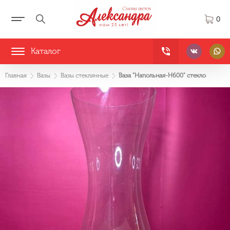
0
Каталог
Главная
Вазы
Вазы стеклянные
Ваза "Напольная-H600" стекло