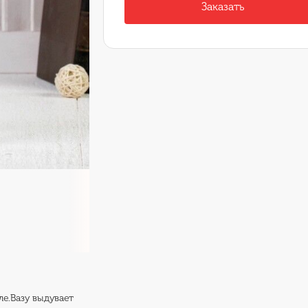
Заказать
ле.Вазу выдувает