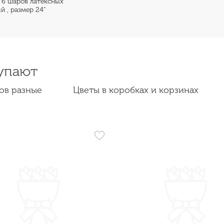
 6 шаров латексных
й , размер 24"
упают
ов разные
Цветы в коробках и корзинах