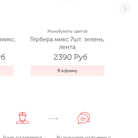
Монобукеты цветов
микс,
Гербера микс 7шт, зелень,
Альст
лента
уб
2390 Руб
359
В корзину
Букет доставляется
Вы получаете сообщение о